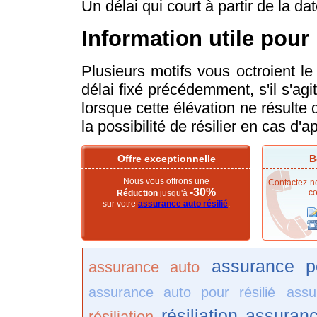
Un délai qui court à partir de la da
Information utile pour 
Plusieurs motifs vous octroient le 
délai fixé précédemment, s'il s'a
lorsque cette élévation ne résulte 
la possibilité de résilier en cas d'
Offre exceptionnelle
B
Nous vous offrons une
Contactez-no
-30%
co
Réduction
jusqu'à
sur votre
assurance auto résilié
.
assurance po
assurance auto
assurance auto pour résilié
assu
résiliation assuran
résiliation