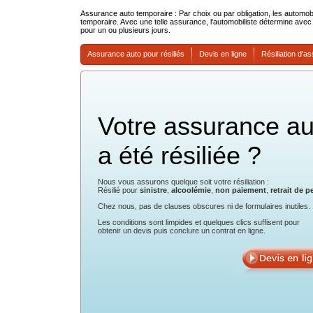
Assurance auto temporaire
: Par choix ou par obligation, les automo
temporaire. Avec une telle assurance, l'automobiliste détermine avec 
pour un ou plusieurs jours.
Assurance auto pour résiliés
Devis en ligne
Résiliation d'a
Votre assurance au
a été résiliée ?
Nous vous assurons quelque soit votre résiliation :
Résilié pour
sinistre
,
alcoolémie
,
non paiement
,
retrait de p
Chez nous, pas de clauses obscures ni de formulaires inutiles.
Les conditions sont limpides et quelques clics suffisent pour
obtenir un devis puis conclure un contrat en ligne.