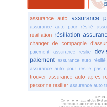
assurance po
assurance auto
assurance auto pour résilié
assu
résiliation assuran
résiliation
changer de compagnie d’assu
devi
paiement
assurance resilie
paiement
assurance auto résili
assurance auto pour résilié pas c
trouver assurance auto apres res
personne resilier
assurance auto t
© 2013 
Conformément aux articles 39 et suiv
l'informatique, aux fichiers et aux l