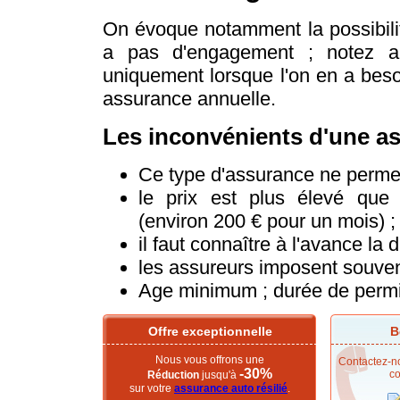
On évoque notamment la possibilité
a pas d'engagement ; notez aus
uniquement lorsque l'on en a beso
assurance annuelle.
Les inconvénients d'une a
Ce type d'assurance ne permet
le prix est plus élevé que 
(environ 200 € pour un mois) ;
il faut connaître à l'avance la
les assureurs imposent souvent
Age minimum ; durée de perm
Offre exceptionnelle
B
Nous vous offrons une
Contactez-no
-30%
co
Réduction
jusqu'à
sur votre
assurance auto résilié
.